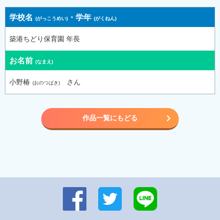
学校名
・
学年
築港ちどり保育園 年長
お名前
小野椿
さん
作品一覧にもどる