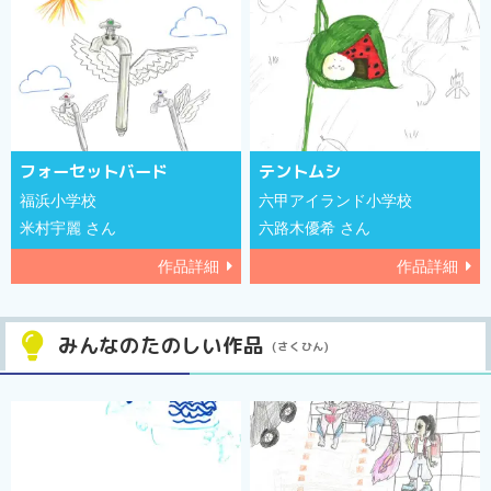
フォーセットバード
テントムシ
福浜小学校
六甲アイランド小学校
米村宇麗 さん
六路木優希 さん
作品詳細
作品詳細
みんなのたのしい作品