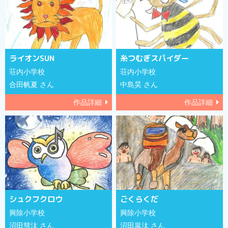
ライオンSUN
糸つむぎスパイダー
荘内小学校
荘内小学校
合田帆夏 さん
中島昊 さん
作品詳細
作品詳細
シュクフクロウ
ごくらくだ
興除小学校
興除小学校
沼田彗汰 さん
沼田皐汰 さん