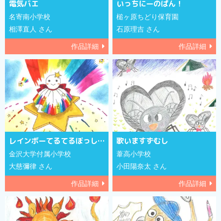
電気バエ
いっちにーのぱん！
名寄南小学校
槌ヶ原ちどり保育園
相澤直人 さん
石原理吉 さん
作品詳細
作品詳細
レインボーてるてるぼっしー☆
歌いますずむし
金沢大学付属小学校
葦高小学校
大慈彌律 さん
小田陽奈太 さん
作品詳細
作品詳細