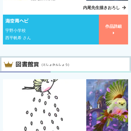
内尾先生描きおろし
海空青ヘビ
作品詳細
宇野小学校
西平帆希 さん
図書館
賞