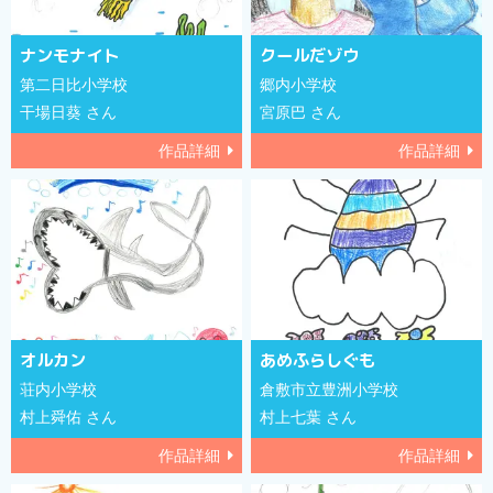
ナンモナイト
クールだゾウ
第二日比小学校
郷内小学校
干場日葵 さん
宮原巴 さん
作品詳細
作品詳細
オルカン
あめふらしぐも
荘内小学校
倉敷市立豊洲小学校
村上舜佑 さん
村上七葉 さん
作品詳細
作品詳細