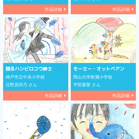
作品詳細
作品詳細
踊るハシビロコウ紳士
モーミー・オットベアン
神戸市立中央小学校
岡山大学附属小学校
日野原卯乃 さん
平部葉聖 さん
作品詳細
作品詳細