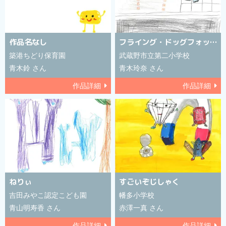
作品名なし
フライング・ドッグフォックス
築港ちどり保育園
武蔵野市立第二小学校
青木鈴 さん
青木玲奈 さん
作品詳細
作品詳細
ねりぃ
すごいぞじしゃく
吉田みやこ認定こども園
幡多小学校
青山明寿香 さん
赤澤一真 さん
作品詳細
作品詳細