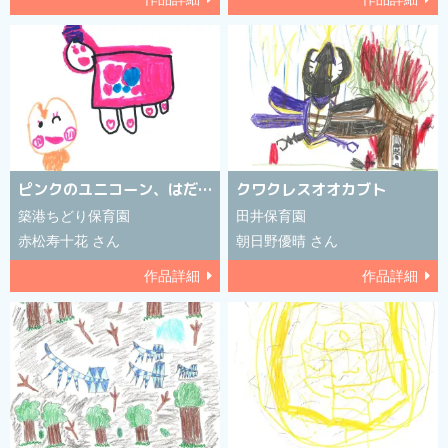
ピンクのユニコーン、はだいろのりす
クワクレスオオカブト
築港ちどり保育園
田井保育園
赤松寿十花 さん
朝日野優晴 さん
作品詳細
作品詳細