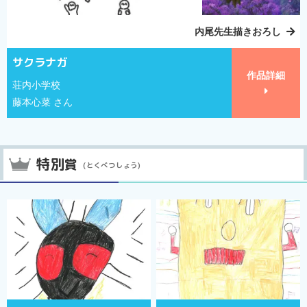
内尾先生描きおろし
サクラナガ
作品詳細
荘内小学校
藤本心菜 さん
特別
賞