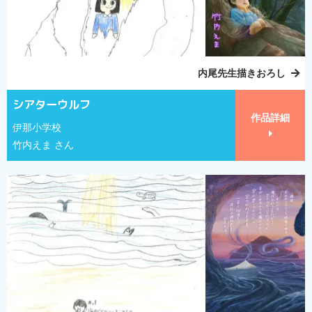
内尾先生描きおろし
シアターウルフ
作品詳細
伊那小学校
竹内えま さん