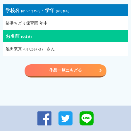
学校名
・
学年
築港ちどり保育園 年中
お名前
池田來真
さん
作品一覧にもどる