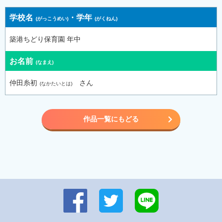
学校名
・
学年
築港ちどり保育園 年中
お名前
仲田糸初
さん
作品一覧にもどる