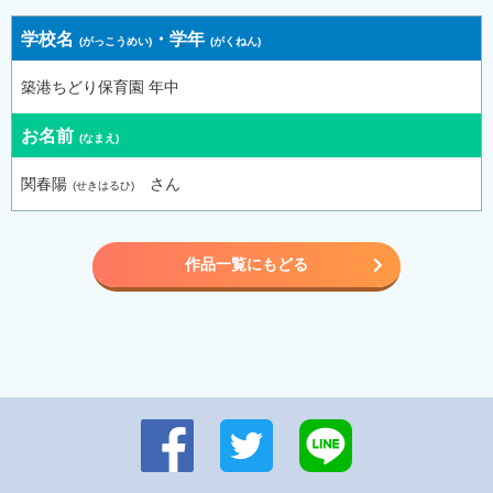
学校名
・
学年
築港ちどり保育園 年中
お名前
関春陽
さん
作品一覧にもどる