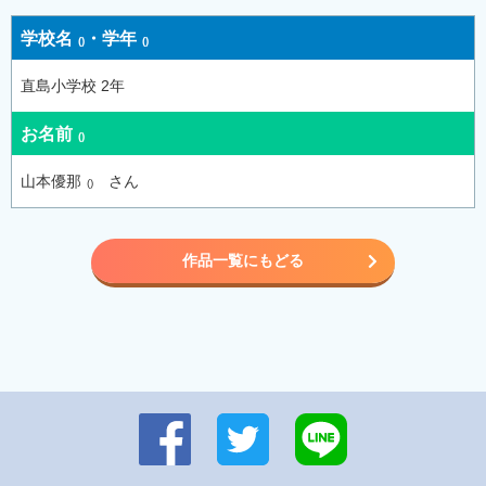
学校名
・
学年
直島小学校 2年
お名前
山本優那
さん
作品一覧にもどる