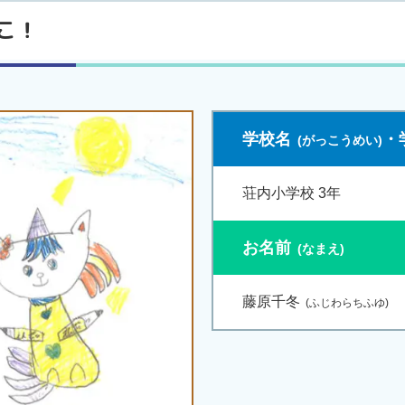
こ！
学校名
・
荘内小学校 3年
お名前
藤原千冬