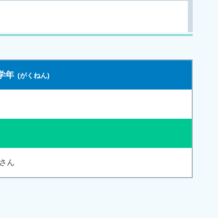
学年
さん