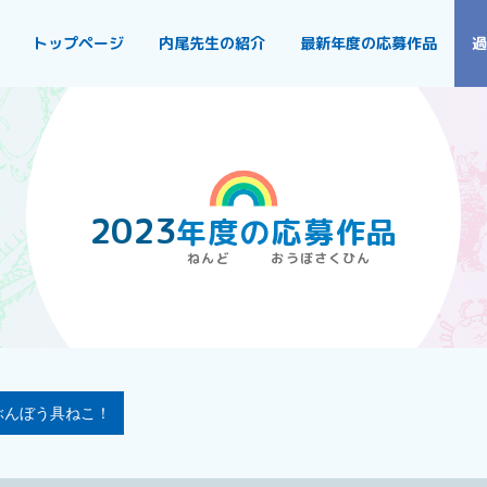
トップページ
内尾先生の紹介
最新年度の応募作品
過
2023
年度
の
応募作品
ぶんぼう具ねこ！