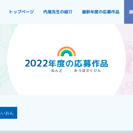
トップページ
内尾先生の紹介
最新年度の応募作品
過
2022
年度
の
応募作品
らいおん