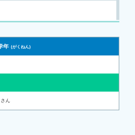
学年
さん