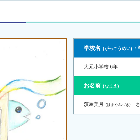
学校名
・
大元小学校 6年
お名前
濱屋美月
さ