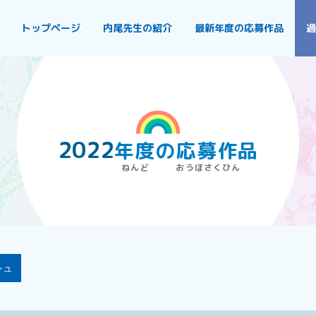
トップページ
内尾先生の紹介
最新年度の応募作品
過
2022
年度
の
応募作品
シュ