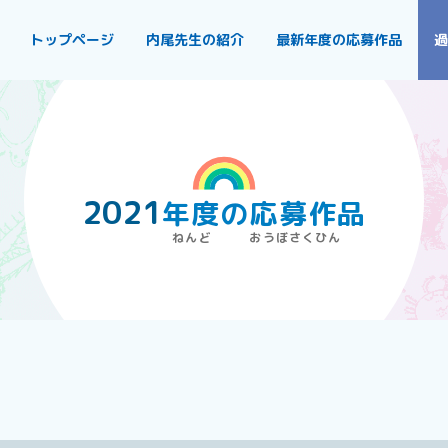
トップページ
内尾先生の紹介
最新年度の応募作品
過
2021
年度
の
応募作品