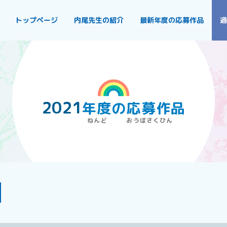
トップページ
内尾先生の紹介
最新年度の応募作品
過
2021
年度
の
応募作品