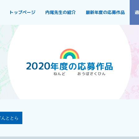
トップページ
内尾先生の紹介
最新年度の応募作品
過
2020
年度
の
応募作品
ぎんととら