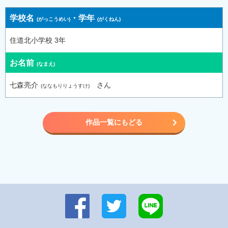
学校名
・
学年
住道北小学校 3年
お名前
七森亮介
さん
作品一覧にもどる