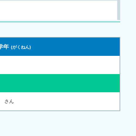
学年
さん