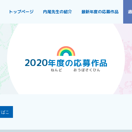
トップページ
内尾先生の紹介
最新年度の応募作品
過
2020
年度
の
応募作品
リばこ