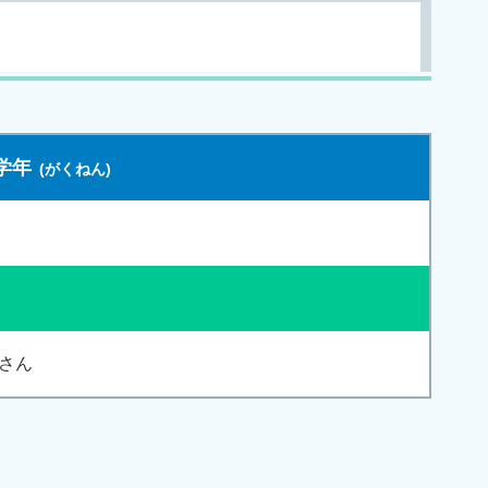
学年
さん