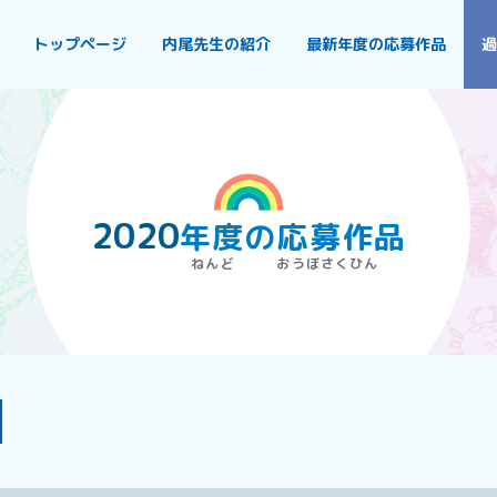
トップページ
内尾先生の紹介
最新年度の応募作品
過
2020
年度
の
応募作品