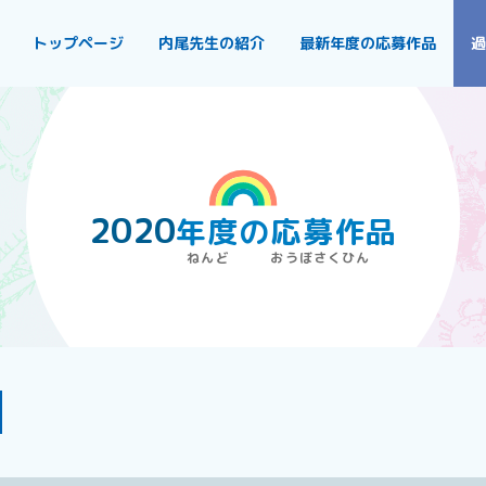
トップページ
内尾先生の紹介
最新年度の応募作品
過
2020
年度
の
応募作品