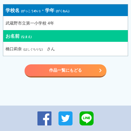
学校名
・
学年
武蔵野市立第一小学校 4年
お名前
橋口莉奈
さん
作品一覧にもどる