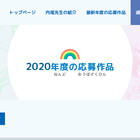
トップページ
内尾先生の紹介
最新年度の応募作品
過
2020
年度
の
応募作品
ド