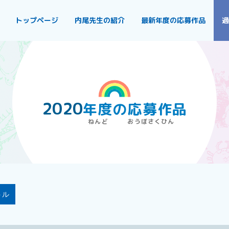
トップページ
内尾先生の紹介
最新年度の応募作品
過
2020
年度
の
応募作品
トル