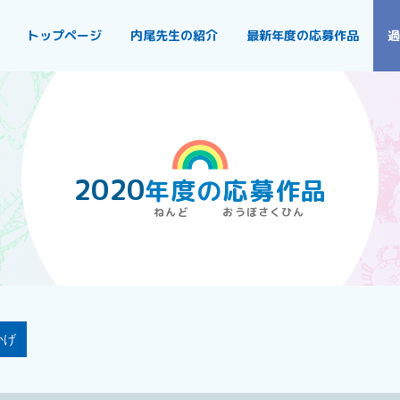
トップページ
内尾先生の紹介
最新年度の応募作品
過
2020
年度
の
応募作品
かげ