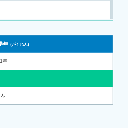
学年
1年
ん