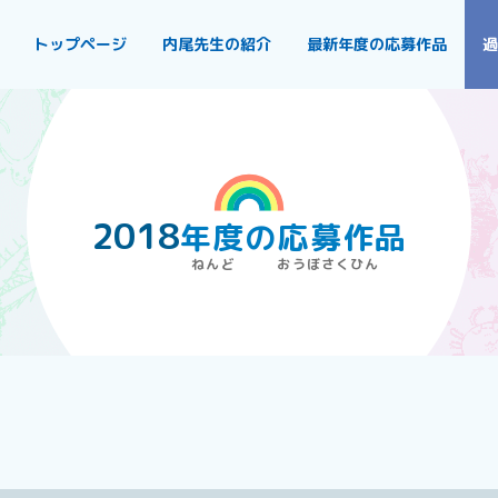
トップページ
内尾先生の紹介
最新年度の応募作品
過
2018
年度
の
応募作品