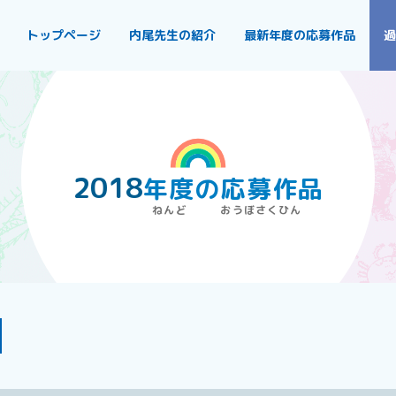
トップページ
内尾先生の紹介
最新年度の応募作品
過
2018
年度
の
応募作品