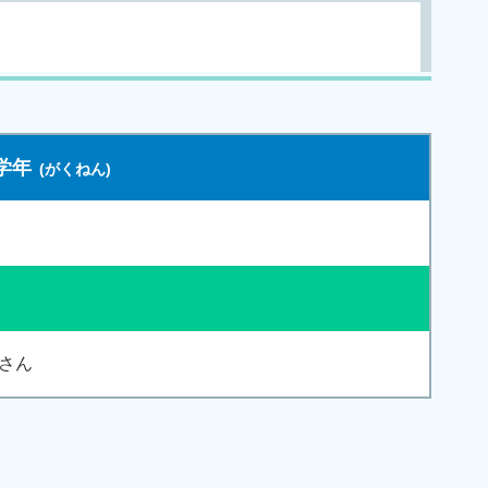
学年
さん