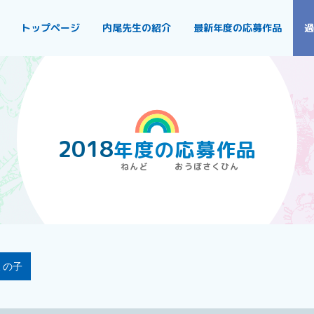
トップページ
内尾先生の紹介
最新年度の応募作品
過
2018
年度
の
応募作品
ミの子