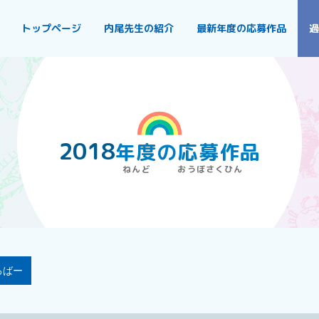
トップページ
内尾先生の紹介
最新年度の応募作品
過
2018
年度
の
応募作品
るばー