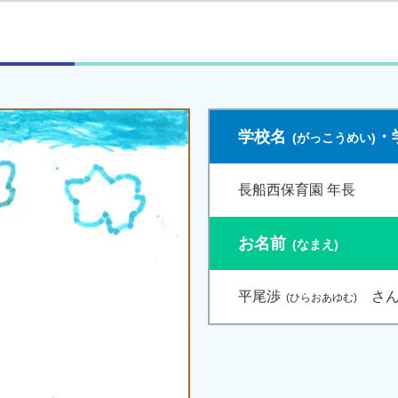
学校名
・
長船西保育園 年長
お名前
平尾渉
さ