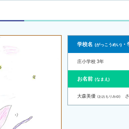
学校名
・
庄小学校 3年
お名前
大森美優
さ