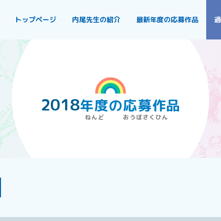
トップページ
内尾先生の紹介
最新年度の応募作品
過
2018
年度
の
応募作品