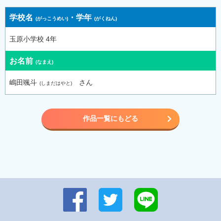
学校名
・
学年
玉原小学校 4年
お名前
嶋田颯斗
さん
作品一覧にもどる