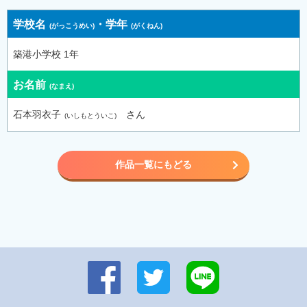
学校名
・
学年
築港小学校 1年
お名前
石本羽衣子
さん
作品一覧にもどる