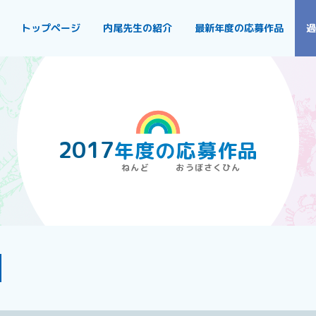
トップページ
内尾先生の紹介
最新年度の応募作品
過
2017
年度
の
応募作品