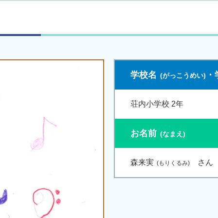
学校名
・
荘内小学校 2年
お名前
森来実
さん