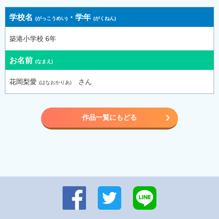
学校名
・
学年
築港小学校 6年
お名前
花岡梨愛
さん
作品一覧にもどる