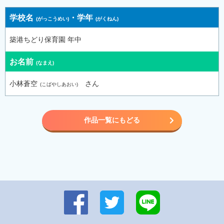
学校名
・
学年
築港ちどり保育園 年中
お名前
小林蒼空
さん
作品一覧にもどる