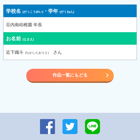
学校名
・
学年
荘内南幼稚園 年長
お名前
近下織斗
さん
作品一覧にもどる