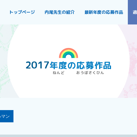
トップページ
内尾先生の紹介
最新年度の応募作品
過
2017
年度
の
応募作品
ルマン