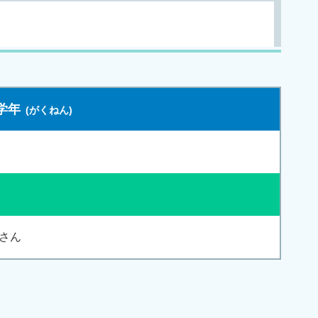
学年
さん