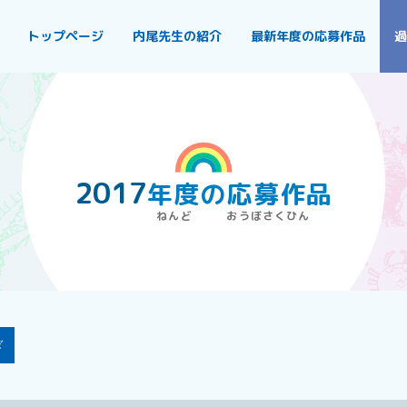
トップページ
内尾先生の紹介
最新年度の応募作品
過
2017
年度
の
応募作品
ぎ