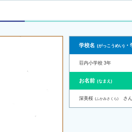
学校名
・
荘内小学校 3年
お名前
深美桜
さ