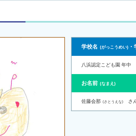
学校名
・
八浜認定こども園 年中
お名前
佐藤会那
さ