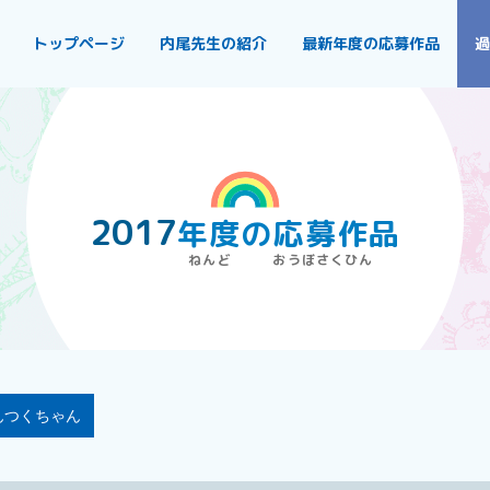
トップページ
内尾先生の紹介
最新年度の応募作品
過
2017
年度
の
応募作品
んつくちゃん