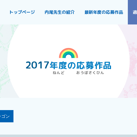
トップページ
内尾先生の紹介
最新年度の応募作品
過
2017
年度
の
応募作品
ラゴン