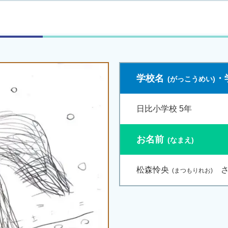
学校名
・
日比小学校 5年
お名前
松森怜央
さ