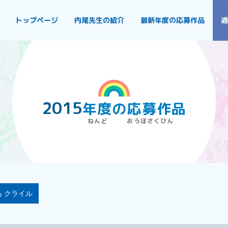
トップページ
内尾先生の紹介
最新年度の応募作品
過
2015
年度
の
応募作品
 クライル