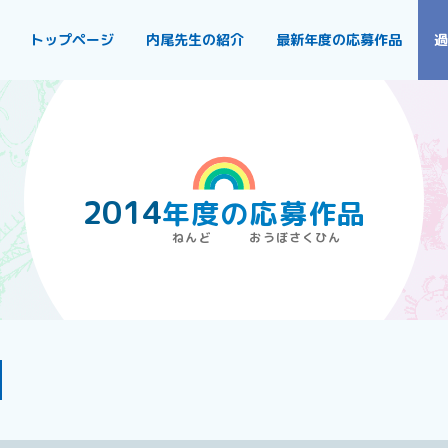
トップページ
内尾先生の紹介
最新年度の応募作品
過
2014
年度
の
応募作品