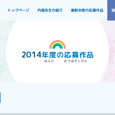
トップページ
内尾先生の紹介
最新年度の応募作品
過
2014
年度
の
応募作品